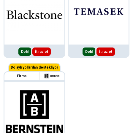
Delil
İtiraz et
Delil
İtiraz et
Dolaylı yollardan destekliyor
Firma