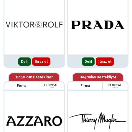
Delil
İtiraz et
Delil
İtiraz et
Doğrudan Destekliyor
Doğrudan Destekliyor
Firma
Firma