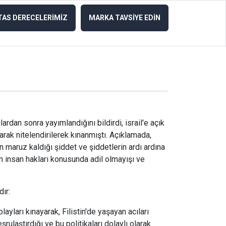
TAS DERECELERİMİZ
MARKA TAVSİYE EDİN
lardan sonra yayımlandığını bildirdi, israil'e açık
larak nitelendirilerek kınanmıştı. Açıklamada,
rin maruz kaldığı şiddet ve şiddetlerin ardı ardına
nun insan hakları konusunda adil olmayışı ve
ır:
olayları kınayarak, Filistin'de yaşayan acıları
şrulaştırdığı ve bu politikaları dolaylı olarak