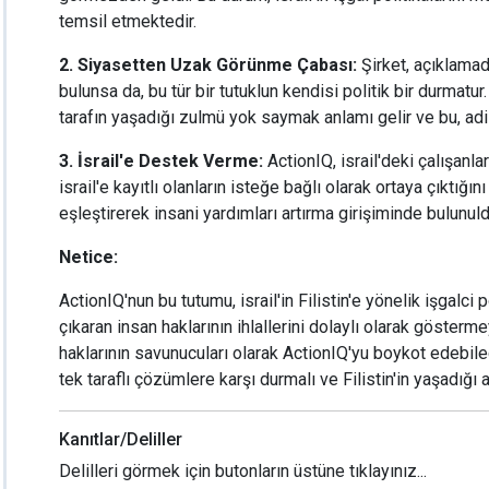
temsil etmektedir.
2. Siyasetten Uzak Görünme Çabası:
Şirket, açıklamad
bulunsa da, bu tür bir tutuklun kendisi politik bir durmatur.
tarafın yaşadığı zulmü yok saymak anlamı gelir ve bu, adil
3. İsrail'e Destek Verme:
ActionIQ, israil'deki çalışanlar
israil'e kayıtlı olanların isteğe bağlı olarak ortaya çıktığını 
eşleştirerek insani yardımları artırma girişiminde bulunuld
Netice:
ActionIQ'nun bu tutumu, israil'in Filistin'e yönelik işgalci 
çıkaran insan haklarının ihlallerini dolaylı olarak göster
haklarının savunucuları olarak ActionIQ'yu boykot edebile
tek taraflı çözümlere karşı durmalı ve Filistin'in yaşadığı 
Kanıtlar/Deliller
Delilleri görmek için butonların üstüne tıklayınız...