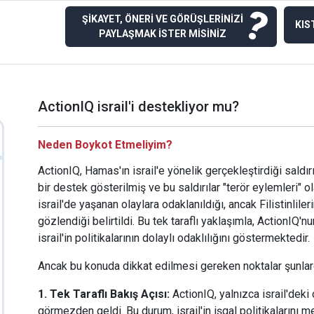
?
ŞİKAYET, ÖNERİ VE GÖRÜŞLERİNİZİ
KIS
PAYLAŞMAK İSTER MİSİNİZ
ActionIQ israil'i destekliyor mu?
Neden Boykot Etmeliyim?
ActionIQ, Hamas'ın israil'e yönelik gerçekleştirdiği saldırı
bir destek gösterilmiş ve bu saldırılar "terör eylemleri" o
israil'de yaşanan olaylara odaklanıldığı, ancak Filistinlile
gözlendiği belirtildi. Bu tek taraflı yaklaşımla, ActionIQ'
israil'in politikalarının dolaylı odaklılığını göstermektedir.
Ancak bu konuda dikkat edilmesi gereken noktalar şunlard
1. Tek Taraflı Bakış Açısı:
ActionIQ, yalnızca israil'deki 
görmezden geldi. Bu durum, israil'in işgal politikalarını me