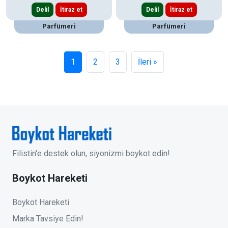
Delil
İtiraz et
Delil
İtiraz et
Parfümeri
Parfümeri
1
2
3
İleri »
Filistin'e destek olun, siyonizmi boykot edin!
Boykot Hareketi
Boykot Hareketi
Marka Tavsiye Edin!