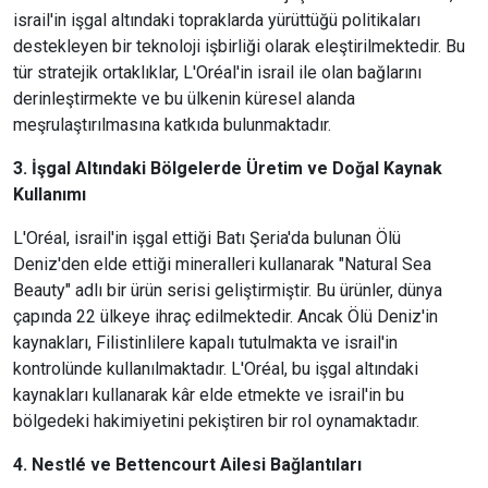
israil'in işgal altındaki topraklarda yürüttüğü politikaları
destekleyen bir teknoloji işbirliği olarak eleştirilmektedir. Bu
tür stratejik ortaklıklar, L'Oréal'in israil ile olan bağlarını
derinleştirmekte ve bu ülkenin küresel alanda
meşrulaştırılmasına katkıda bulunmaktadır.
3. İşgal Altındaki Bölgelerde Üretim ve Doğal Kaynak
Kullanımı
L'Oréal, israil'in işgal ettiği Batı Şeria'da bulunan Ölü
Deniz'den elde ettiği mineralleri kullanarak "Natural Sea
Beauty" adlı bir ürün serisi geliştirmiştir. Bu ürünler, dünya
çapında 22 ülkeye ihraç edilmektedir. Ancak Ölü Deniz'in
kaynakları, Filistinlilere kapalı tutulmakta ve israil'in
kontrolünde kullanılmaktadır. L'Oréal, bu işgal altındaki
kaynakları kullanarak kâr elde etmekte ve israil'in bu
bölgedeki hakimiyetini pekiştiren bir rol oynamaktadır.
4. Nestlé ve Bettencourt Ailesi Bağlantıları