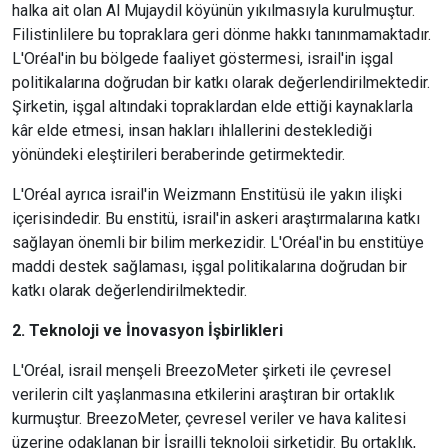
halka ait olan Al Mujaydil köyünün yıkılmasıyla kurulmuştur.
Filistinlilere bu topraklara geri dönme hakkı tanınmamaktadır.
L'Oréal'in bu bölgede faaliyet göstermesi, israil'in işgal
politikalarına doğrudan bir katkı olarak değerlendirilmektedir.
Şirketin, işgal altındaki topraklardan elde ettiği kaynaklarla
kâr elde etmesi, insan hakları ihlallerini desteklediği
yönündeki eleştirileri beraberinde getirmektedir.
L'Oréal ayrıca israil'in Weizmann Enstitüsü ile yakın ilişki
içerisindedir. Bu enstitü, israil'in askeri araştırmalarına katkı
sağlayan önemli bir bilim merkezidir. L'Oréal'in bu enstitüye
maddi destek sağlaması, işgal politikalarına doğrudan bir
katkı olarak değerlendirilmektedir.
2. Teknoloji ve İnovasyon İşbirlikleri
L'Oréal, israil menşeli BreezoMeter şirketi ile çevresel
verilerin cilt yaşlanmasına etkilerini araştıran bir ortaklık
kurmuştur. BreezoMeter, çevresel veriler ve hava kalitesi
üzerine odaklanan bir İsrailli teknoloji şirketidir. Bu ortaklık,