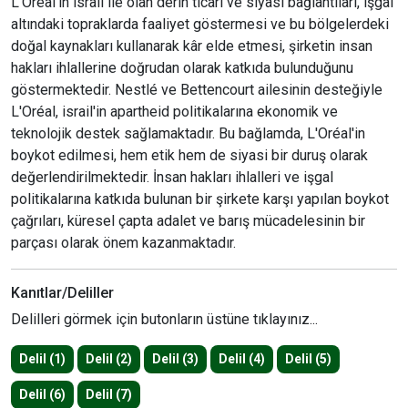
L'Oréal'in israil ile olan derin ticari ve siyasi bağlantıları, işgal
altındaki topraklarda faaliyet göstermesi ve bu bölgelerdeki
doğal kaynakları kullanarak kâr elde etmesi, şirketin insan
hakları ihlallerine doğrudan olarak katkıda bulunduğunu
göstermektedir. Nestlé ve Bettencourt ailesinin desteğiyle
L'Oréal, israil'in apartheid politikalarına ekonomik ve
teknolojik destek sağlamaktadır. Bu bağlamda, L'Oréal'in
boykot edilmesi, hem etik hem de siyasi bir duruş olarak
değerlendirilmektedir. İnsan hakları ihlalleri ve işgal
politikalarına katkıda bulunan bir şirkete karşı yapılan boykot
çağrıları, küresel çapta adalet ve barış mücadelesinin bir
parçası olarak önem kazanmaktadır.
Kanıtlar/Deliller
Delilleri görmek için butonların üstüne tıklayınız...
Delil (1)
Delil (2)
Delil (3)
Delil (4)
Delil (5)
Delil (6)
Delil (7)